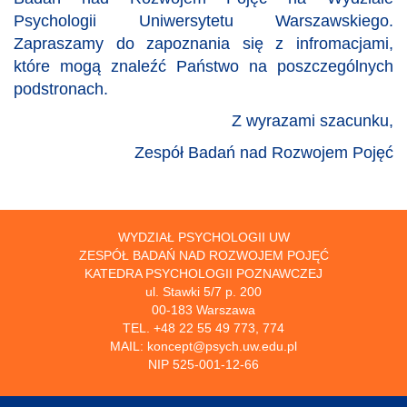
Psychologii Uniwersytetu Warszawskiego.
Zapraszamy do zapoznania się z infromacjami,
które mogą znaleźć Państwo na poszczególnych
podstronach.
Z wyrazami szacunku,
Zespół Badań nad Rozwojem Pojęć
WYDZIAŁ PSYCHOLOGII UW
ZESPÓŁ BADAŃ NAD ROZWOJEM POJĘĆ
KATEDRA PSYCHOLOGII POZNAWCZEJ
ul. Stawki 5/7 p. 200
00-183 Warszawa
TEL. +48 22 55 49 773, 774
MAIL: koncept@psych.uw.edu.pl
NIP 525-001-12-66