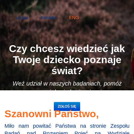
udział
Kontakt
ENG
Czy chcesz wiedzieć jak
Twoje dziecko poznaje
świat?
Weź udział w naszych badaniach, pomóż
nauce i dowiedz się wiecej:
ZGŁOŚ SIĘ
Szanowni Państwo,
Miło nam powitać Państwa na stronie Zespołu
Badań nad Rozwojem Pojęć na Wydziale