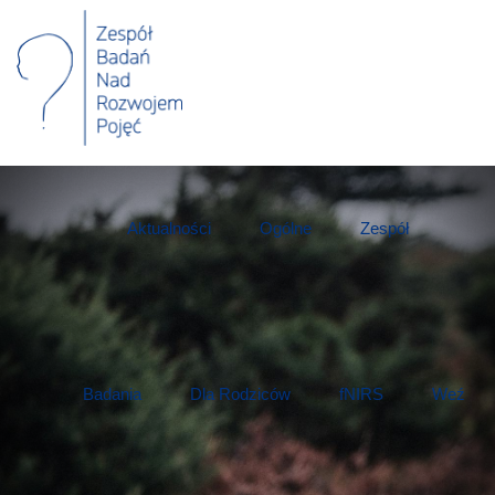
Aktualności
Ogólne
Zespół
Badania
Dla Rodziców
fNIRS
Weź